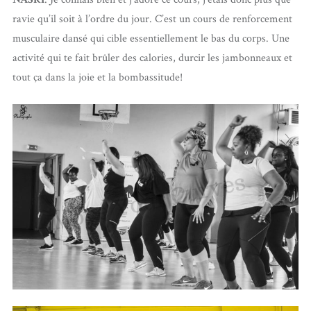
ravie qu’il soit à l’ordre du jour. C’est un cours de renforcement
musculaire dansé qui cible essentiellement le bas du corps. Une
activité qui te fait brûler des calories, durcir les jambonneaux et
tout ça dans la joie et la bombassitude!